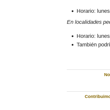
Horario: lune
En localidades peq
Horario: lune
También podrí
Not
Contribuimo