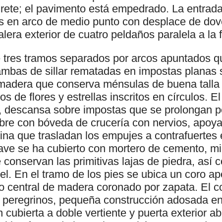
ete; el pavimento está empedrado. La entrada 
 es en arco de medio punto con desplace de dov
lera exterior de cuatro peldaños paralela a la
 tres tramos separados por arcos apuntados 
ambas de sillar rematadas en impostas planas 
adera que conserva ménsulas de buena talla 
s de flores y estrellas inscritos en círculos. El
 descansa sobre impostas que se prolongan po
ubre con bóveda de crucería con nervios, apoya
na que trasladan los empujes a contrafuertes e
ave se ha cubierto con mortero de cemento, mi
 conservan las primitivas lajas de piedra, así
el. En el tramo de los pies se ubica un coro a
o central de madera coronado por zapata. El c
e peregrinos, pequeña construcción adosada en 
 cubierta a doble vertiente y puerta exterior ab