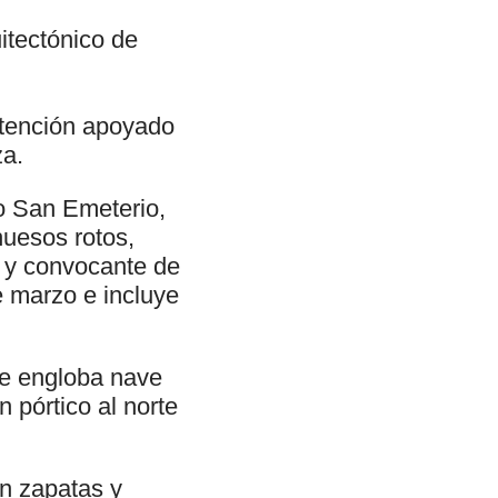
uitectónico de
ntención apoyado
za.
o San Emeterio,
huesos rotos,
, y convocante de
 marzo e incluye
ue engloba nave
 pórtico al norte
en zapatas y