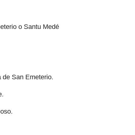
eterio o Santu Medé
 de San Emeterio.
e.
ioso.