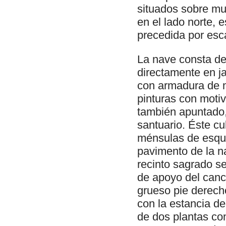
situados sobre mur
en el lado norte,
precedida por esca
La nave consta de
directamente en j
con armadura de m
pinturas con motivo
también apuntado,
santuario. Éste c
ménsulas de esqui
pavimento de la n
recinto sagrado se
de apoyo del canc
grueso pie derech
con la estancia d
de dos plantas con