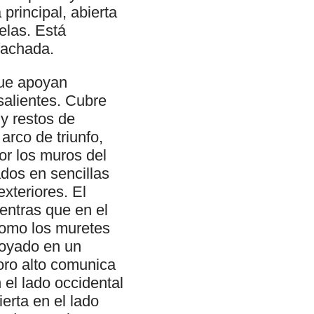
principal, abierta
elas. Está
 fachada.
que apoyan
salientes. Cubre
y restos de
 arco de triunfo,
r los muros del
dos en sencillas
xteriores. El
entras que en el
 como los muretes
poyado en un
oro alto comunica
el lado occidental
ierta en el lado