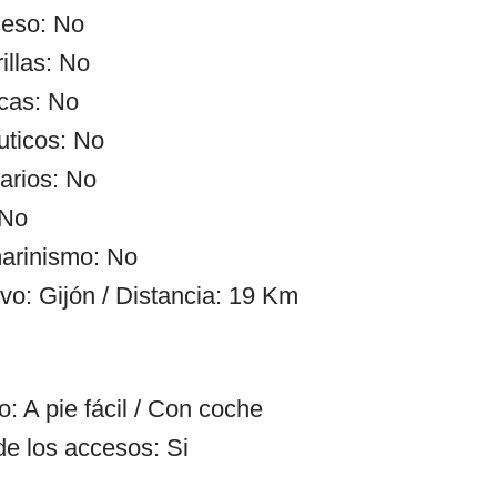
ceso: No
illas: No
cas: No
uticos: No
arios: No
 No
arinismo: No
vo: Gijón / Distancia: 19 Km
: A pie fácil / Con coche
de los accesos: Si