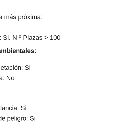
ía más próxima:
 Si. N.º Plazas > 100
mbientales:
etación: Si
a: No
lancia: Si
e peligro: Si