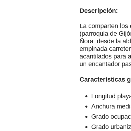
Descripción:
La comparten los c
(parroquia de Gijó
Ñora: desde la al
empinada carreter
acantilados para a
un encantador pa
Características 
Longitud play
Anchura medi
Grado ocupaci
Grado urbani