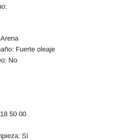
mo:
 Arena
año: Fuerte oleaje
eo: No
 18 50 00
mpieza: Si