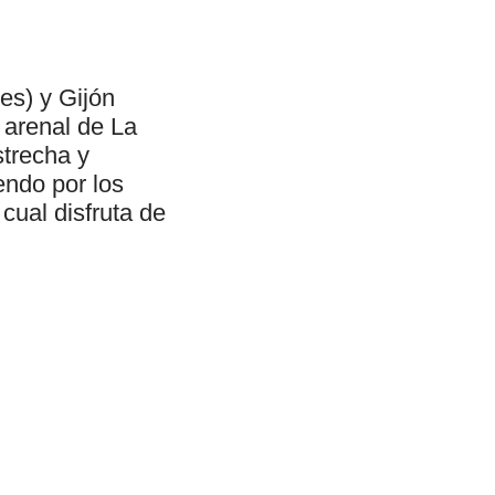
es) y Gijón
l arenal de La
strecha y
endo por los
cual disfruta de