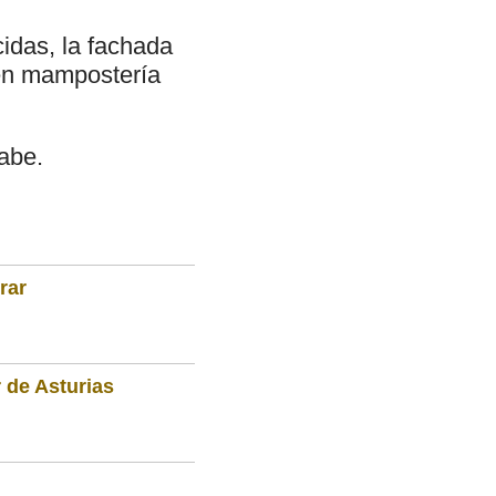
idas, la fachada
 en mampostería
rabe.
rar
 de Asturias