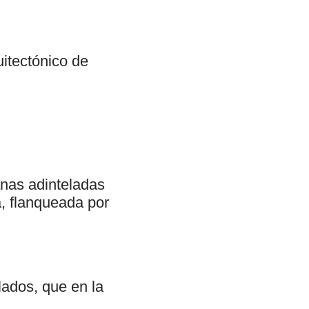
uitectónico de
anas adinteladas
a, flanqueada por
lados, que en la