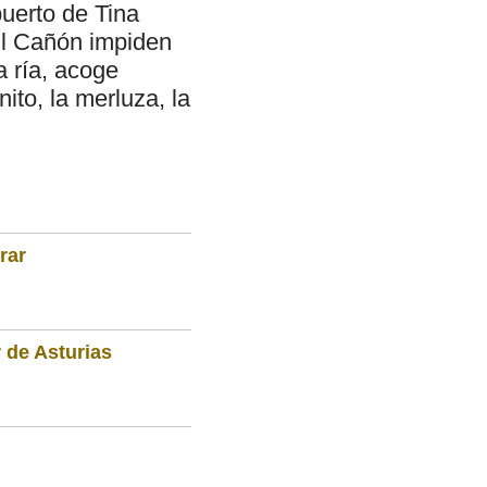
uerto de Tina
 El Cañón impiden
a ría, acoge
to, la merluza, la
rar
 de Asturias