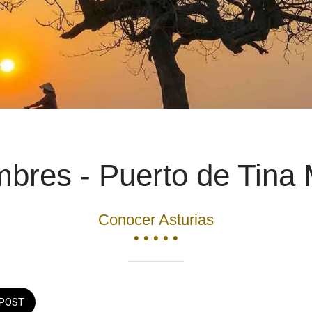
bres - Puerto de Tina
Conocer Asturias
• • • • •
POST