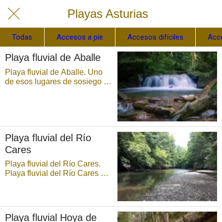
Playas Asturias
Todas
Accesos a pie
Accesos difíciles
Acc
Playa fluvial de Aballe
Playa fluvial de Aballe. Uno
de esos lugares de sosiego y
quietud sin límite se ubica en
Aballe, uno de los pueblos
con más encanto en la ribera
del Sella, y en el que hay una
playa fluvial de increíble
Playa fluvial del Río
belleza justo en el entorno de
l ...
Cares
Playa fluvial del Río Cares.
Playa fluvial del Río Cares a
su paso por Arenas de
Cabrales, cerca de la Cueva-
Museo del Queso de
Cabrales. Esta playa está en
Playa fluvial Hoya de
el centro de pueblo e invita al